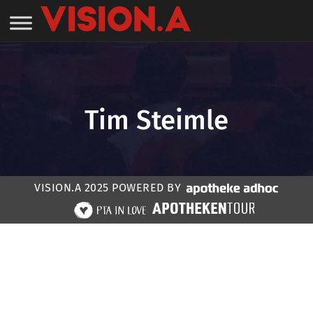
Tim Steimle
VISION.A 2025 POWERED BY
Home
»
Speaker:in #VISIONA22 E-Rezept
»
Tim
Steimle